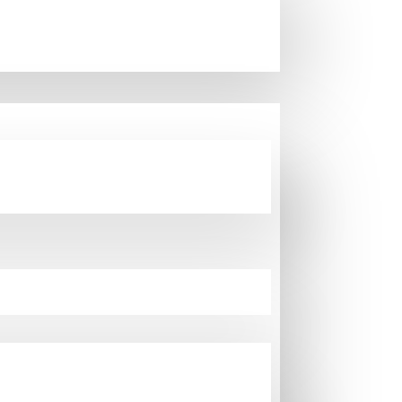
mücbir sebep durumu 30 (otuz ) gün süreyle
 kendisine yüklenen edimleri mücbir haller
acaktır. Ancak alıcının yaşını yanlış yazmasından
ernet sitesindeki sistemden, dizayndan veya
m hatalarına dayalı olarak alıcı satıcıdan hak
n itibaren bir hafta içinde havalesi yapılmayan
a havalenin (EFT’nin) banka hesaplarına ulaştığı
ez.