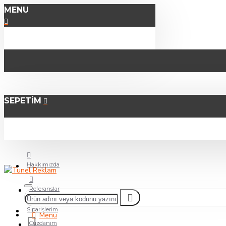
MENU
SEPETIM
Hakkımızda
Referanslar
Siparişlerim
Menu
Cüzdanım