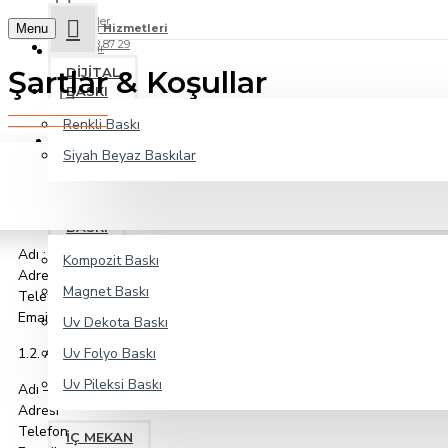
İndirimler
Menu
Müşteri Hizmetleri
0264 278 87 29
Markalar
Şartlar & Koşullar
DIJITAL
BASKI
Hesabım
Renkli Baskı
Giriş & Kayıt
Siyah Beyaz Baskılar
Madde 1- Taraflar
UV
1.1. Satıcı
BASKI
Adı :
Kompozit Baskı
Adresi
Magnet Baskı
Telefon:
Email :
Uv Dekota Baskı
1.2. Alıcı
Uv Folyo Baskı
Uv Pileksi Baskı
Adı – soyadı/TC.No
Adresi
Telefon
İÇ MEKAN