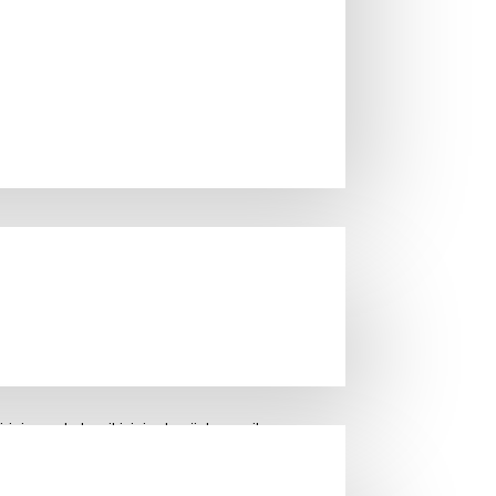
inin ya da her ikisinin de sözleşme ile
ştıran durumlar, mücbir sebep (Doğal afet,
arak kabul edilecektir. Mücbir sebep şahsında