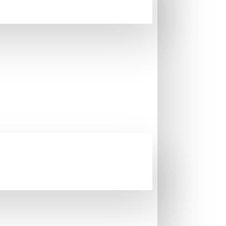
yapacağını kabul ve taahhüt eder.
malın temel nitelikleri, vergiler dahil olmak
 ve bu hakkın nasıl kullanılacağı , şikayet ve
leri elektronik ortamda teyit ettiğini kabul ve
birlerin ve yapılan uyarıların olduğu
rdiğini beyan eder.
ını ve irsaliyesini iade etmeyi kabul ve taahhüt
gili banka kartının posu üzerinden işleme alınır.
il yollarından biri veya bir kaçı kullanılmak
artı hesabından gerekli tahsilatın yapıldığı ya da