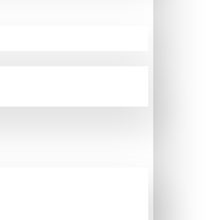
unda alıcı hemen açık ve anlaşılır bir şekilde
unda ; yeni başka bir ürün gönderilebilir, ürünün
olduğu toplam bedel ve varsa onu borç altına
i bir maddi ve manevi zarar talebi olmayacaktır.
rı sunulmuştur. Havale ile ödemede alıcı
arken “Gönderen Bilgileri”nin Fatura Bilgileri
ırı olarak kullanılması nedeni ile ilgili banka
si zorunludur. Bu tür durumlarda nakliye
edeceğini, yürürlükte bulunan mevzuat hükümleri
 beyan ve taahhüt eder.