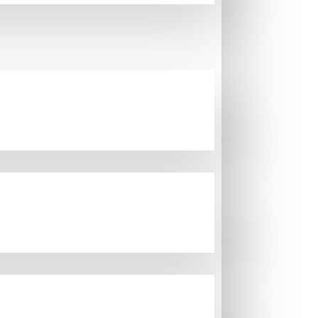
nden ve sözleşmenin kurulmasından itibaren 30
 doğal afetler gibi durumlarda belirtilen gün
teslim edilecek ise, teslim edilecek
dellerinden satıcı sorumlu değildir. Belirtilen
sureti ile derhal bildirilmelidir.
ti yetkilisi paketin hasarlı olmadığı görüşünde
ıcıda vardır. Paket Alıcı tarafından teslim
ağın Alıcı’da kalan kopyasıyla birlikte en kısa