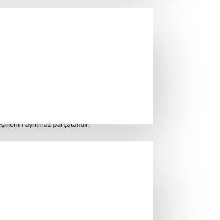
ıda nitelikleri ve satış ücreti belirtilen
kümleri gereğince tarafların hak ve
iyatı , ödeme sekli, teslimat koşulları ve
rını iletebilecekleri resmi makamlar vs. konusunda
nrasında mal sipariş verdiğini is bu sözleşme
eşmenin ayrılmaz parçalarıdır.
ra bilgileri, kargo ücreti aşağıda belirtildiği
erin doğru olmadığı veya noksan olduğu
l eder.
iparişte sorun tespit ettiği durumlarda ALICI’nın
e dondurur. ALICI’nın bu süre zarfında SATICI
r görmemesi için siparişi iptal eder.