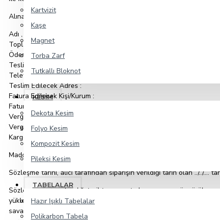
Kartvizit
Alınan Ürün /Ürünler
Kaşe
Adı , kodu : … adet
Magnet
Toplam Satış Bedeli : …. -TL
Ödeme Şekli : Kredi Kartı/Banka Havalesi (EFT)
Torba Zarf
Teslim Edilecek Kişi :
Tutkallı Bloknot
Telefon numarası :
Teslim Edilecek Adres :
Fatura Edilecek Kişi/Kurum :
KESİM
Fatura Adresi :
Dekota Kesim
Vergi Dairesi :
Vergi Sicil Numarası :
Folyo Kesim
Kargo Ücreti : … -TL
Kompozit Kesim
Madde 4- Sözleşme Tarihi ve Mücbir Nedenler
Pileksi Kesim
Sözleşme tarihi, alıcı tarafından siparişin verildiği tarih olan ../../…. tari
TABELALAR
Sözleşmenin imzalandığı tarihte mevcut olmayan veya öngörülmeyen, ta
yüklendikleri borç ve sorumluluklarını kısmen ya da tamamen yerine 
Hazır Işıklı Tabelalar
savaş, terör, ayaklanma, değişen mevzuat hükümleri, el koyma veya gr
Polikarbon Tabela