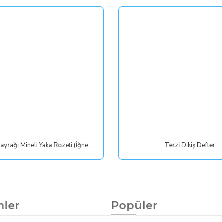
Türk Bayrağı Mineli Yaka Rozeti (İğneli)
Terzi Dikiş Defter
mler
Popüler