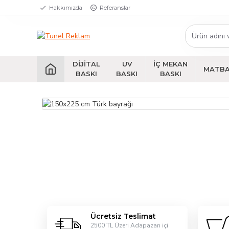
Hakkımızda
Referanslar
DIJITAL
UV
İÇ MEKAN
MATB
BASKI
BASKI
BASKI
Ücretsiz Teslimat
2500 TL Üzeri Adapazarı içi