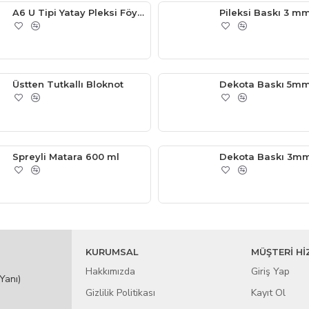
A6 U Tipi Yatay Pleksi Föylük 105mm x 148mm
Pileksi Baskı 3 m
Üstten Tutkallı Bloknot
Dekota Baskı 5mm
Spreyli Matara 600 ml
Dekota Baskı 3mm
KURUMSAL
MÜŞTERİ Hİ
Hakkımızda
Giriş Yap
Yanı)
Gizlilik Politikası
Kayıt Ol