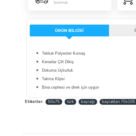
teslimat
ÜRÜN BILGISI
Tekkat
Polyester
Kumaş
Kenarlar Çift Dikiş
Dokuma Uçkurluk
Takma Klipsi
Bina cephesi ve direk için uygun
Etiketler:
50x75
türk
bayrağı
bayrakları 70x10