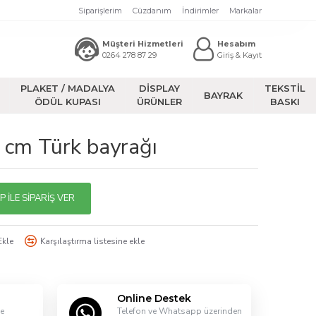
Siparişlerim
Cüzdanım
İndirimler
Markalar
Müşteri Hizmetleri
Hesabım
0264 278 87 29
Giriş & Kayıt
PLAKET / MADALYA
DİSPLAY
TEKSTİL
BAYRAK
ÖDÜL KUPASI
ÜRÜNLER
BASKI
cm Türk bayrağı
İLE SIPARIŞ VER
Ekle
Karşılaştırma listesine ekle
Online Destek
le
Telefon ve Whatsapp üzerinden