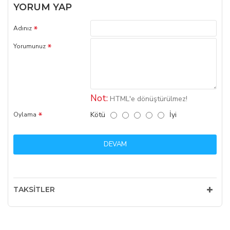
YORUM YAP
Adınız
Yorumunuz
Not:
HTML'e dönüştürülmez!
Kötü
İyi
Oylama
DEVAM
TAKSITLER