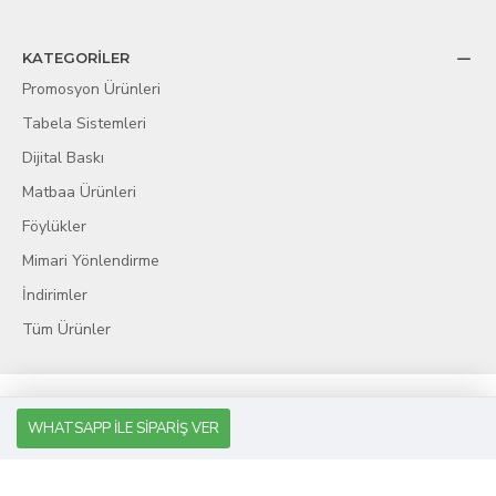
KATEGORİLER
Promosyon Ürünleri
Tabela Sistemleri
Dijital Baskı
Matbaa Ürünleri
Föylükler
Mimari Yönlendirme
İndirimler
Tüm Ürünler
WHATSAPP İLE SIPARIŞ VER
KobiDirekt
E-ticaret
ile kurulmustur