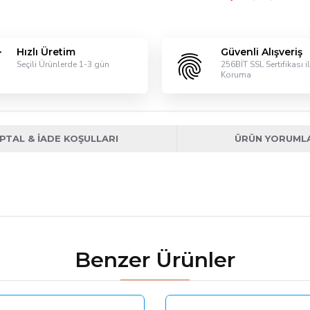
Hızlı Üretim
Güvenli Alışveriş
Seçili Ürünlerde 1-3 gün
256BİT SSL Sertifikası i
Koruma
İPTAL & İADE KOŞULLARI
ÜRÜN YORUML
Benzer Ürünler