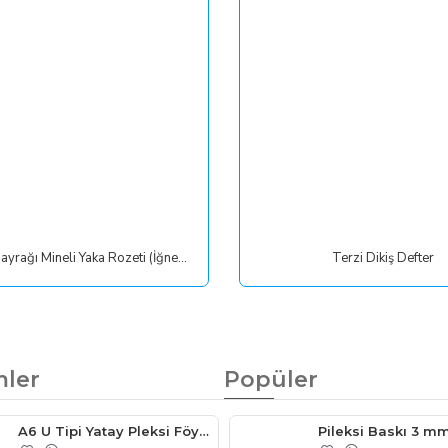
Türk Bayrağı Mineli Yaka Rozeti (İğneli)
Terzi Dikiş Defter
mler
Popüler
A6 U Tipi Yatay Pleksi Föylük 105mm x 148mm
Pileksi Baskı 3 m