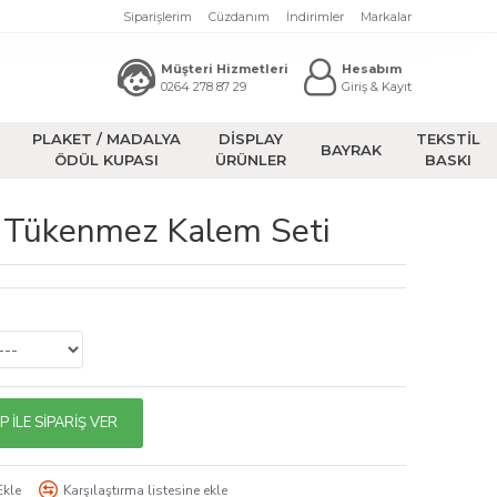
Siparişlerim
Cüzdanım
İndirimler
Markalar
Müşteri Hizmetleri
Hesabım
0264 278 87 29
Giriş & Kayıt
PLAKET / MADALYA
DİSPLAY
TEKSTİL
BAYRAK
ÖDÜL KUPASI
ÜRÜNLER
BASKI
e Tükenmez Kalem Seti
İLE SIPARIŞ VER
Ekle
Karşılaştırma listesine ekle