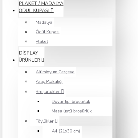
PLAKET / MADALYA
ÖDÜL KUPASI
Madalya
Ödül Kupası
Plaket
DİSPLAY
ÜRÜNLER
Alüminyum Çerçeve
Araç Plakalığı
Broşürlükler
Duvar tipi broşürlük
Masa üstü broşürlük
Föylükler
A4 (21x30 cm)