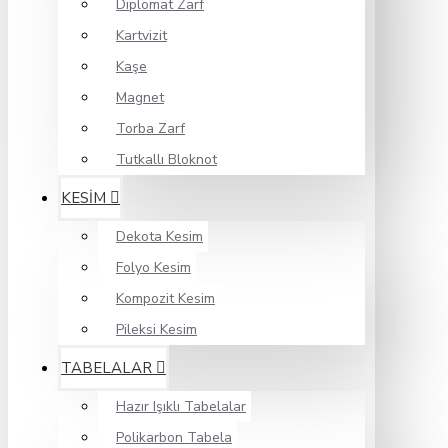
Diplomat Zarf
Kartvizit
Kaşe
Magnet
Torba Zarf
Tutkallı Bloknot
KESİM
Dekota Kesim
Folyo Kesim
Kompozit Kesim
Pileksi Kesim
TABELALAR
Hazır Işıklı Tabelalar
Polikarbon Tabela