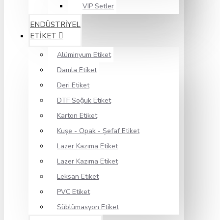
VIP Setler
ENDÜSTRİYEL
ETİKET
Alüminyum Etiket
Damla Etiket
Deri Etiket
DTF Soğuk Etiket
Karton Etiket
Kuşe - Opak - Şefaf Etiket
Lazer Kazıma Etiket
Lazer Kazıma Etiket
Leksan Etiket
PVC Etiket
Süblümasyon Etiket