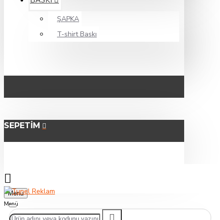
BASKI
ŞAPKA
T-shirt Baskı
SEPETIM
Menu