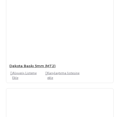
Dekota Baskı 5mm (MT2)
Alışveriş Listeme
Karşılaştırma listesine
Ekle
ekle