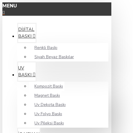
MENU
DIJITAL
BASKI
Renkli Baskı
Siyah Beyaz Baskılar
UV
BASKI
Kompozit Baskı
Magnet Baskı
Uv Dekota Baskı
Uv Folyo Baskı
Uv Pileksi Baskı