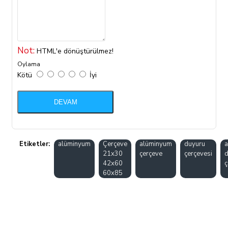
Not:
HTML'e dönüştürülmez!
Oylama
Kötü
İyi
DEVAM
Etiketler:
alüminyum
Çerçeve
alüminyum
duyuru
21x30
çerçeve
çerçevesi
d
42x60
ç
60x85