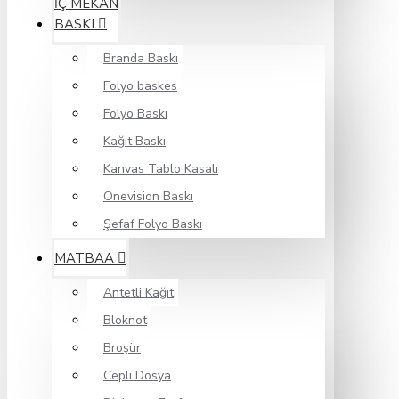
İÇ MEKAN
BASKI
Branda Baskı
Folyo baskes
Folyo Baskı
Kağıt Baskı
Kanvas Tablo Kasalı
Onevision Baskı
Şefaf Folyo Baskı
MATBAA
Antetli Kağıt
Bloknot
Broşür
Cepli Dosya