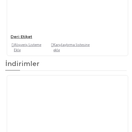
Deri Etiket
Alışveriş Listeme
Karşılaştırma listesine
Ekle
ekle
İndirimler