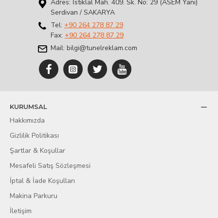
Adres: İstiklal Mah. 409. Sk. No: 29 (ASEM Yanı)
Serdivan / SAKARYA
Tel:
+90 264 278 87 29
Fax:
+90 264 278 87 29
Mail: bilgi@tunelreklam.com
KURUMSAL
Hakkımızda
Gizlilik Politikası
Şartlar & Koşullar
Mesafeli Satış Sözleşmesi
İptal & İade Koşulları
Makina Parkuru
İletişim