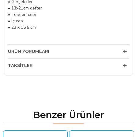
• Gerçek deri
• 13x21cm defter
• Telefon cebi
• İç cep
• 23 x 15,5 cm
ÜRÜN YORUMLARI
TAKSITLER
Benzer Ürünler